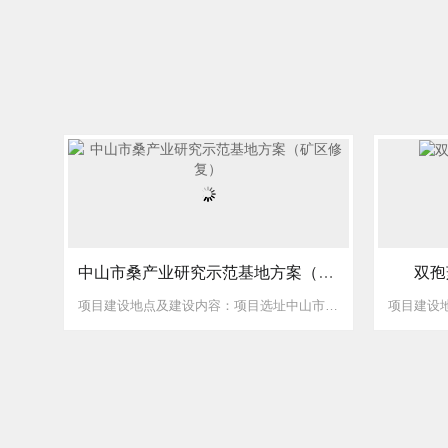
中山市桑产业研究示范基地方案（矿区修复）
双孢
项目建设地点及建设内容：项目选址中山市火炬开发区珊洲村白米山以北位置，面积约189亩，其中产业配套农业设施用地5.56亩。项目建设共分为两个阶段：一期主要建设六个温室大棚、一个连体阴棚、四个桑蚕养殖大棚、及管理用房等（2505㎡²），建设周期为6个月，预计投资约330.15万元；第二期主要建设一个农产品加工车间、一个有机肥发酵车间等（1200㎡²），建设周期为12个月，预计投资约236万元。根...