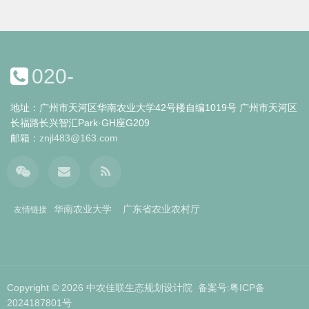
园林工程副教授、风景园林硕士
导师；政协第十四届广州市城建
资源环境委员会工作顾问；天河
区老旧小区改造项目公众咨询委
员会第一届委员；天河区园林绿
020-
化专业委员会第一届委员；《广
东园林》审稿专家；国家科技项
目评审专家。
地址：广州市天河区华南农业大学42号楼自编1019号 广州市天河区
长福路长兴智汇Park·GH座G209
邮箱：
znjl483@163.com
华南农业大学
广东省农业农村厅
友情链接
Copyright © 2026
中农佳联生态规划设计院
备案号:粤ICP备
2024187801号