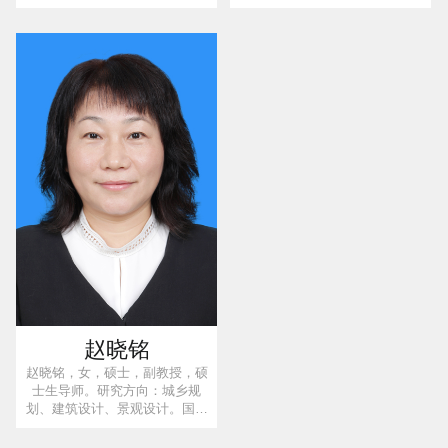
指导师，硕士研究生导师，广东
振兴专家智库专家、乳源瑶族自
省科技厅农业科技特派员，广东
治县乡村振兴人才驿站专家、广
省驻镇帮镇扶村农业科技特派
东省农村专业技术协会农村乡土
员，广东省国土空间生态修复协
专家、广东省乡村振兴产业联合
会专家，广东省高素质农民培育
会专家委员会专家；中组部 农业
农业经理人师资教师，中国教育
农村部农村实用人才带头人和到
创新校企联盟专创融合教师。
村任职、按照大学生村官管理的
选调生示范培训班“优秀学员”、广
东省乡村振兴“头雁”项目学员。
赵晓铭
赵晓铭，女，硕士，副教授，硕
士生导师。研究方向：城乡规
划、建筑设计、景观设计。国家
注册城市规划师、国家注册建筑
师、建筑设计高级工程师、风景