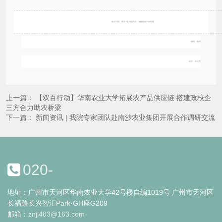
南方日报、南方+客户端原创，未经授权不得转载
编辑 杨韬
校对 牟元凯
上一篇：
【双百行动】华南农业大学拓展农产品供应链 搭建政校企
三方合力助农桥梁
下一篇：
新闻资讯 | 我院专家团队赴南沙农业集团开展合作调研交流
020-
地址：广州市天河区华南农业大学42号楼自编1019号 广州市天河区
长福路长兴智汇Park·GH座G209
邮箱：
znjl483@163.com